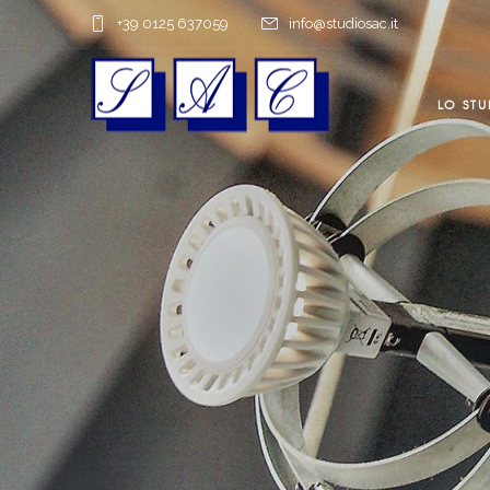
+39 0125 637059
info@studiosac.it
LO STU