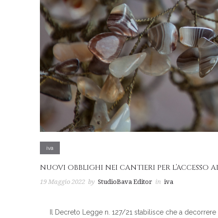
iva
NUOVI OBBLIGHI NEI CANTIERI PER L’ACCESSO AI
19 Maggio 2022
by
StudioBava Editor
in
iva
Il Decreto Legge n. 127/21 stabilisce che a decorrere da