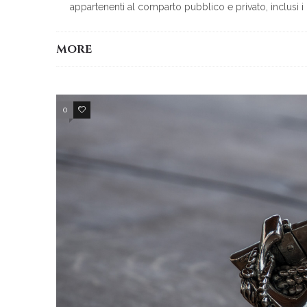
appartenenti al comparto pubblico e privato, inclusi i
MORE
0
3