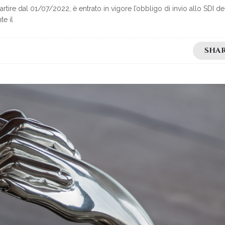
ire dal 01/07/2022, è entrato in vigore l’obbligo di invio allo SDI dei
te il
SHA