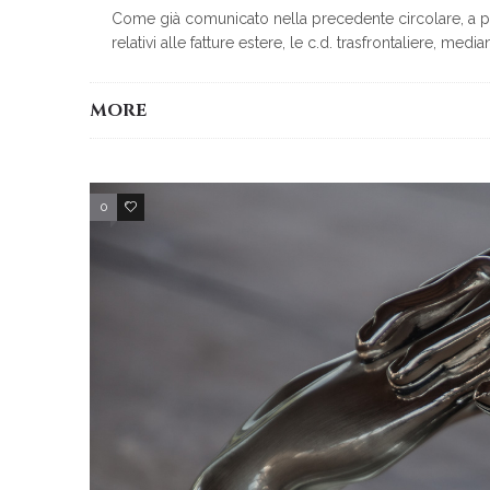
Come già comunicato nella precedente circolare, a part
relativi alle fatture estere, le c.d. trasfrontaliere, median
MORE
0
2