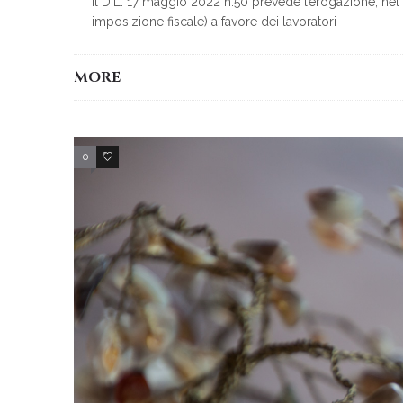
Il D.L. 17 maggio 2022 n.50 prevede l’erogazione, nel 
imposizione fiscale) a favore dei lavoratori
MORE
0
2