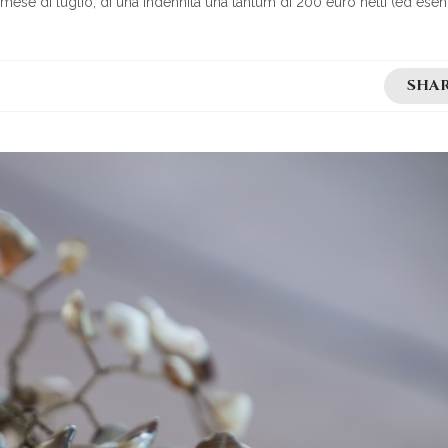
mese di luglio, di una indennità una tantum di 200 euro netti (ed esen
SHA