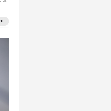
ti da
RE