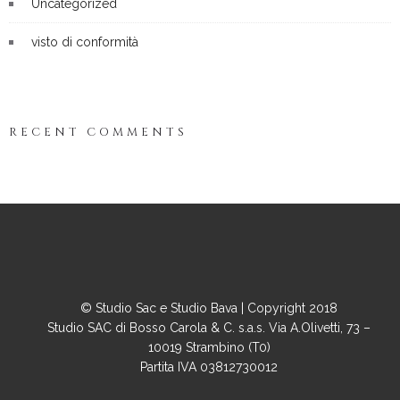
Uncategorized
visto di conformità
RECENT COMMENTS
© Studio Sac e Studio Bava | Copyright 2018
Studio SAC di Bosso Carola & C. s.a.s. Via A.Olivetti, 73 –
10019 Strambino (T0)
Partita IVA 03812730012