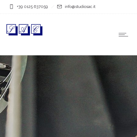
+39 0125 637059
info@studiosac.it