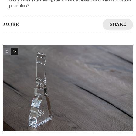
perduto è
MORE
SHARE
0
3