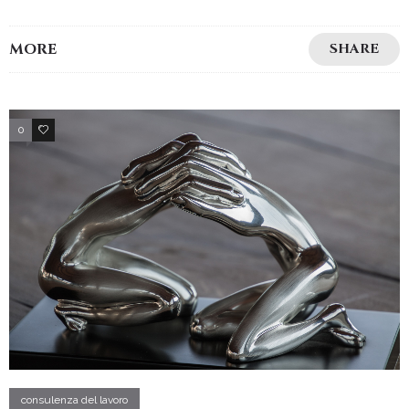
MORE
SHARE
0
2
consulenza del lavoro