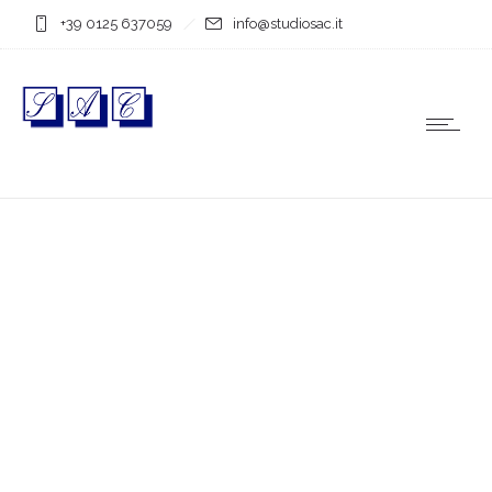
+39 0125 637059
info@studiosac.it