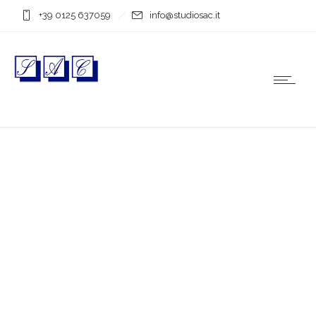
+39 0125 637059
info@studiosac.it