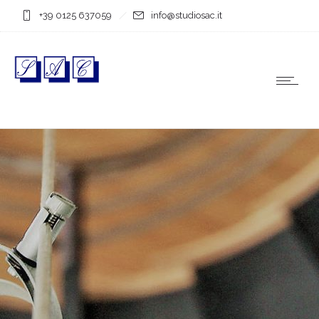
+39 0125 637059
info@studiosac.it