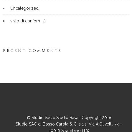
Uncategorized
visto di conformità
RECENT COMMENTS
© Studio Sac e Studio Bava | Copyright 2018
Studio SAC di Bosso Carola & C. s.a.s. Via A.Olivetti, 73 –
10019 Strambino (T0)