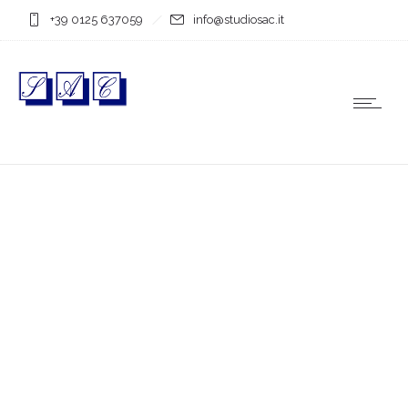
+39 0125 637059
info@studiosac.it