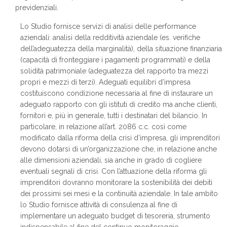
previdenziali.
Lo Studio fornisce servizi di analisi delle performance
aziendali: analisi della redditività aziendale (es. verifiche
dell’adeguatezza della marginalità), della situazione finanziaria
(capacità di fronteggiare i pagamenti programmati) e della
solidità patrimoniale (adeguatezza del rapporto tra mezzi
propri e mezzi di terzi). Adeguati equilibri d’impresa
costituiscono condizione necessaria al fine di instaurare un
adeguato rapporto con gli istituti di credito ma anche clienti,
fornitori e, più in generale, tutti i destinatari del bilancio. In
particolare, in relazione all’art. 2086 c.c. così come
modificato dalla riforma della crisi d’impresa, gli imprenditori
devono dotarsi di un’organizzazione che, in relazione anche
alle dimensioni aziendali, sia anche in grado di cogliere
eventuali segnali di crisi. Con l’attuazione della riforma gli
imprenditori dovranno monitorare la sostenibilità dei debiti
dei prossimi sei mesi e la continuità aziendale. In tale ambito
lo Studio fornisce attività di consulenza al fine di
implementare un adeguato budget di tesoreria, strumento
indispensabile al fine del continuo monitoraggio