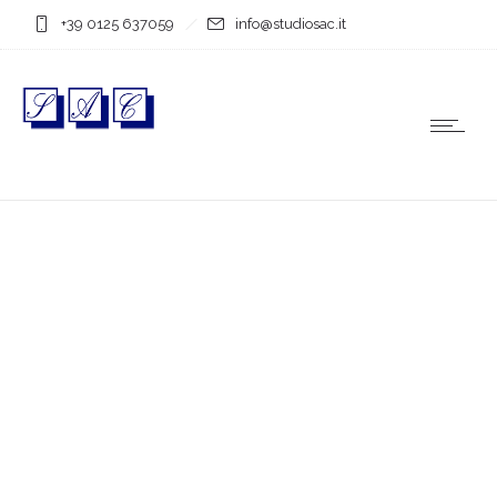
+39 0125 637059
info@studiosac.it