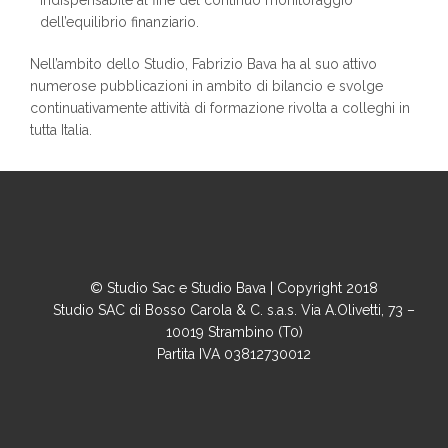
dell’equilibrio finanziario.
Nell’ambito dello Studio, Fabrizio Bava ha al suo attivo
numerose pubblicazioni in ambito di bilancio e svolge
continuativamente attività di formazione rivolta a colleghi in
tutta Italia.
© Studio Sac e Studio Bava | Copyright 2018
Studio SAC di Bosso Carola & C. s.a.s. Via A.Olivetti, 73 –
10019 Strambino (T0)
Partita IVA 03812730012