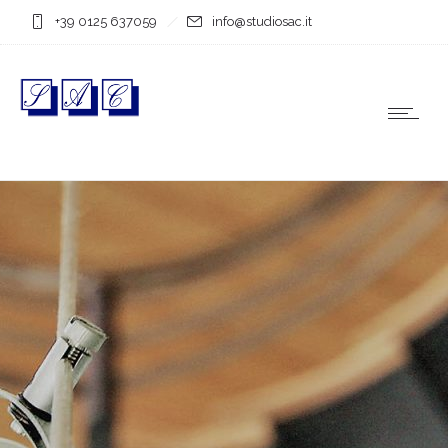
+39 0125 637059
info@studiosac.it