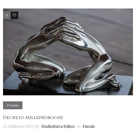
0
2
Fiscale
Decreto Milleproroghe
21 Febbraio 2025
by
StudioBava Editor
in
Fiscale