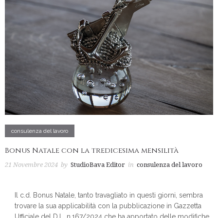
consulenza del lavoro
Bonus Natale con la tredicesima mensilità
21 Novembre 2024
by
StudioBava Editor
in
consulenza del lavoro
Il c.d. Bonus Natale, tanto travagliato in questi giorni, sembra
trovare la sua applicabilità con la pubblicazione in Gazzetta
Ufficiale del D.L. n.167/2024 che ha apportato delle modifiche