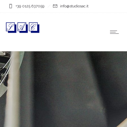
+39 0125 637059
info@studiosac.it