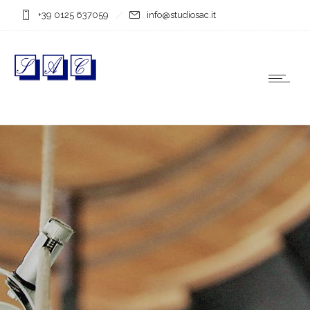
+39 0125 637059
info@studiosac.it