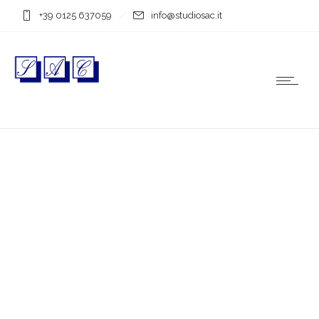
+39 0125 637059
info@studiosac.it