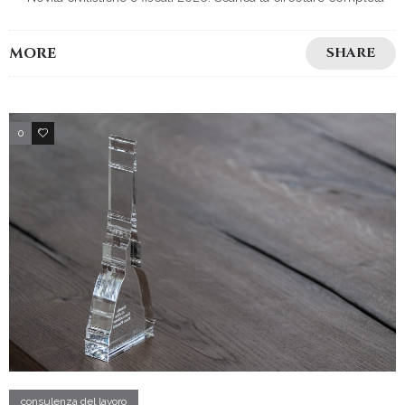
MORE
SHARE
0
4
consulenza del lavoro