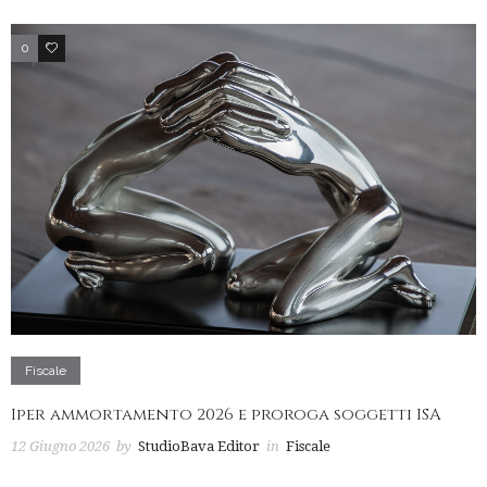
0
2
Fiscale
Iper ammortamento 2026 e proroga soggetti ISA
12 Giugno 2026
by
StudioBava Editor
in
Fiscale