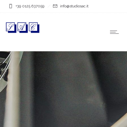
+39 0125 637059
info@studiosac.it