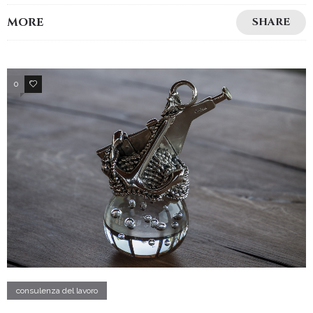
MORE
SHARE
0
3
consulenza del lavoro