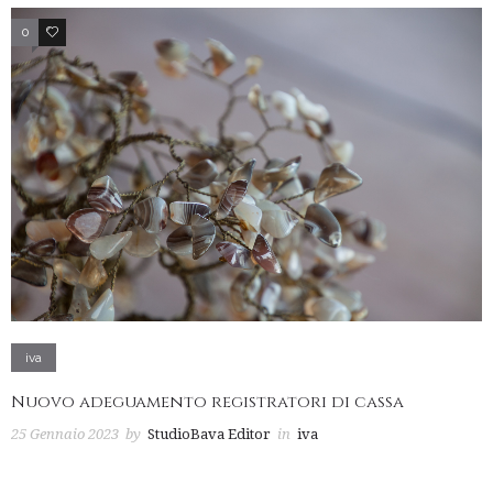
0
2
iva
Nuovo adeguamento registratori di cassa
25 Gennaio 2023
by
StudioBava Editor
in
iva