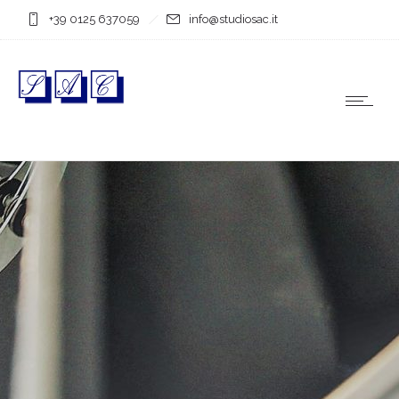
+39 0125 637059
info@studiosac.it