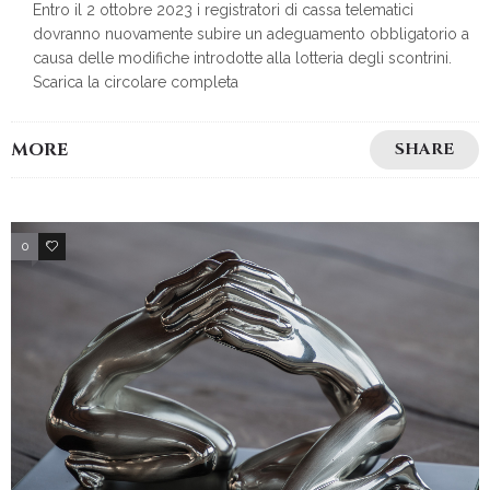
Entro il 2 ottobre 2023 i registratori di cassa telematici
dovranno nuovamente subire un adeguamento obbligatorio a
causa delle modifiche introdotte alla lotteria degli scontrini.
Scarica la circolare completa
MORE
SHARE
0
2