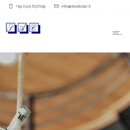
+39 0125 637059
info@studiosac.it