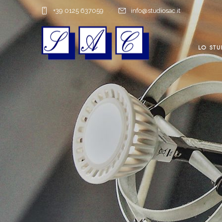
+39 0125 637059
info@studiosac.it
LO STU