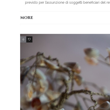
previsto per l’assunzione di soggetti beneficiari del r
MORE
0
2