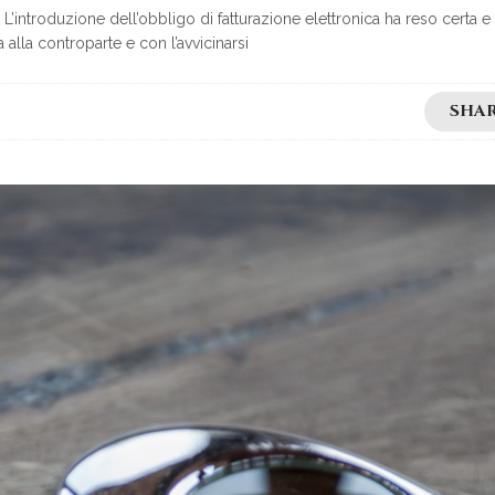
roduzione dell’obbligo di fatturazione elettronica ha reso certa e
 alla controparte e con l’avvicinarsi
SHA