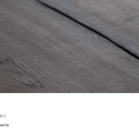
nno
naria