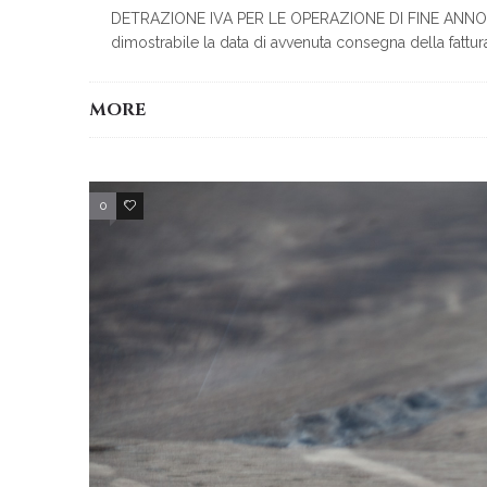
DETRAZIONE IVA PER LE OPERAZIONE DI FINE ANNO L’int
dimostrabile la data di avvenuta consegna della fattura
MORE
0
3