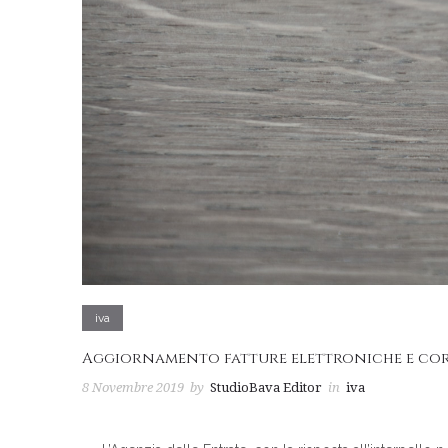
iva
Aggiornamento fatture elettroniche e corr
8 Novembre 2019
by
StudioBava Editor
in
iva