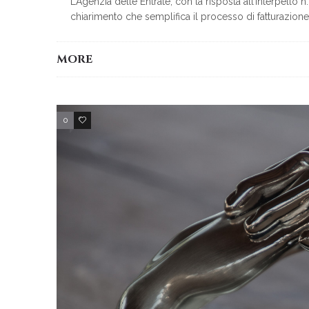
L’Agenzia delle Entrate, con la risposta all’interpello 
chiarimento che semplifica il processo di fatturazione 
MORE
0
2