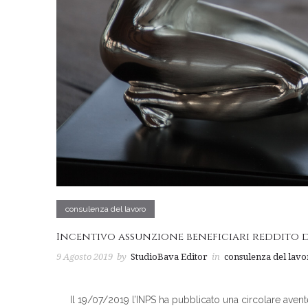
consulenza del lavoro
Incentivo assunzione beneficiari reddito 
9 Agosto 2019
by
StudioBava Editor
in
consulenza del lav
Il 19/07/2019 l’INPS ha pubblicato una circolare avent