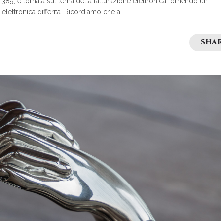
n. 389, è tornata sul tema della fatturazione elettronica fornendo un
elettronica differita. Ricordiamo che a
SHA