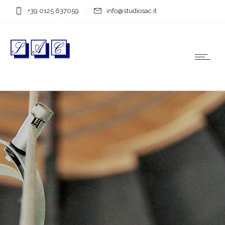
+39 0125 637059
info@studiosac.it