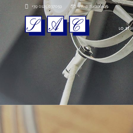
+39 0125 637059
info@studiosac.it
LO STU