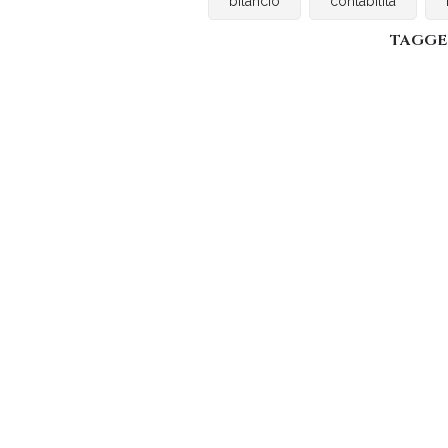
bilancio
contabilità
TAGGE