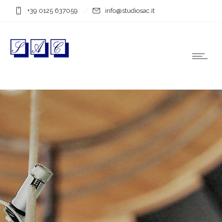
+39 0125 637059
info@studiosac.it