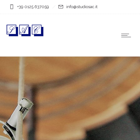
+39 0125 637059
info@studiosac.it