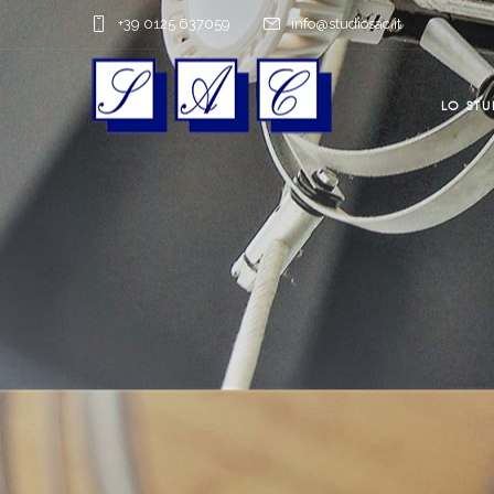
+39 0125 637059
info@studiosac.it
LO STU