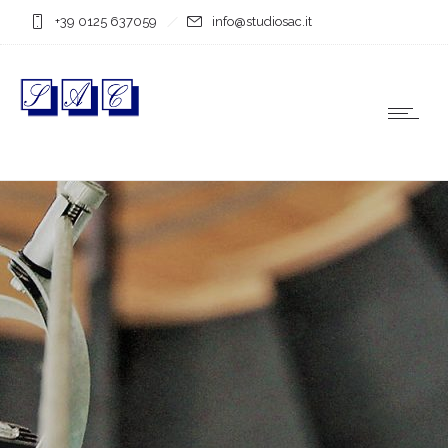
+39 0125 637059
info@studiosac.it