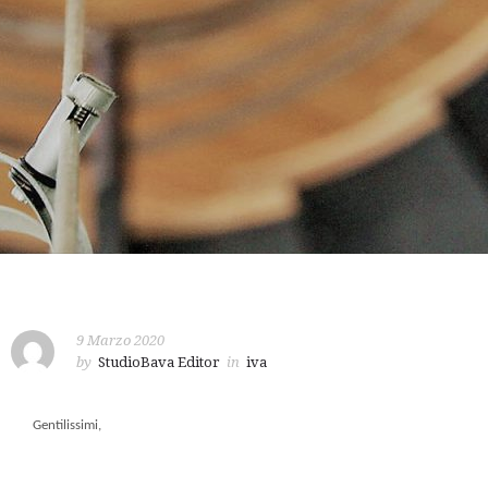
9 Marzo 2020
by
StudioBava Editor
in
iva
Gentilissimi,