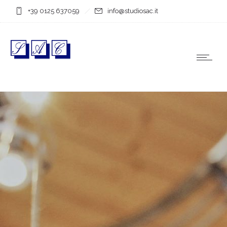
+39 0125 637059
info@studiosac.it